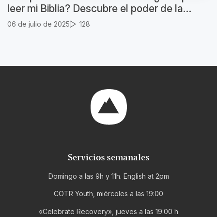
leer mi Biblia? Descubre el poder de la
Palabra de Dios
06 de julio de 2025
128
Servicios semanales
Domingo a las 9h y 11h. English at 2pm
COTR Youth, miércoles a las 19:00
«Celebrate Recovery», jueves a las 19:00 h