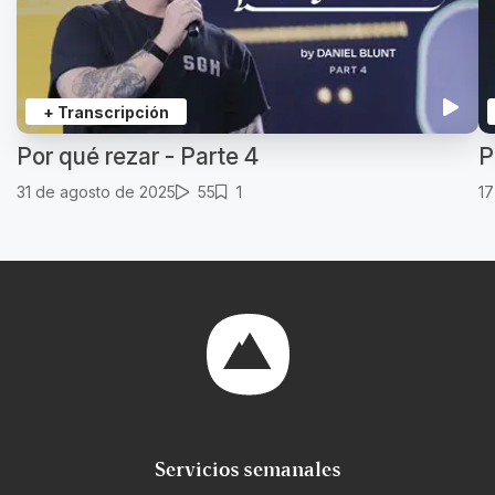
+ Transcripción
Por qué rezar - Parte 4
P
31 de agosto de 2025
55
1
17
Servicios semanales