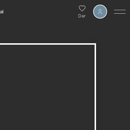
al
Dar