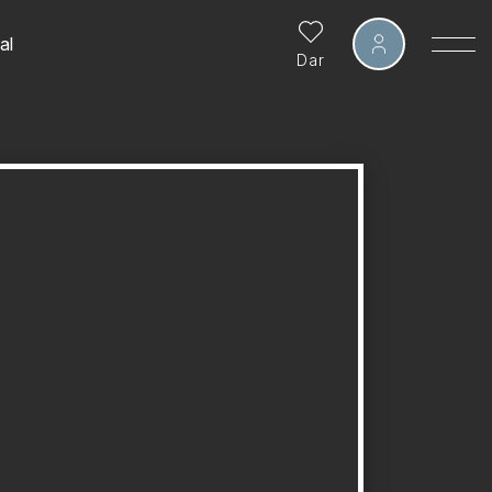
al
Dar