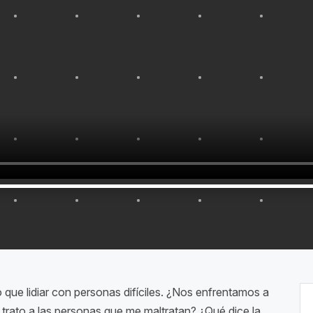
que lidiar con personas difíciles. ¿Nos enfrentamos a
 trato a las personas que me maltratan? ¿Qué dice la