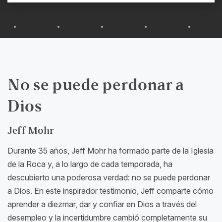
Jugar
Silenciar
Ajustes
PIP
Entra
en
panta
comp
No se puede perdonar a
Dios
Jeff Mohr
Durante 35 años, Jeff Mohr ha formado parte de la Iglesia
de la Roca y, a lo largo de cada temporada, ha
descubierto una poderosa verdad: no se puede perdonar
a Dios. En este inspirador testimonio, Jeff comparte cómo
aprender a diezmar, dar y confiar en Dios a través del
desempleo y la incertidumbre cambió completamente su