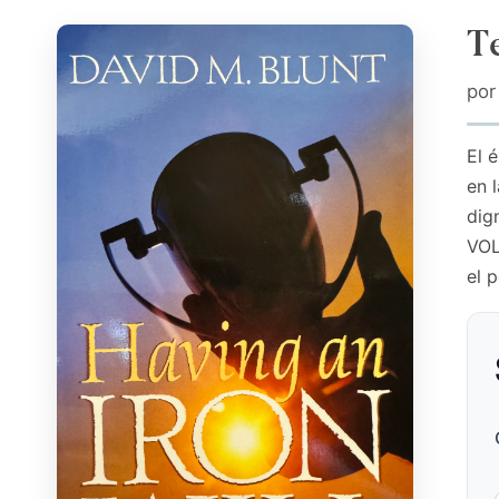
T
po
El 
en 
dig
VOL
el 